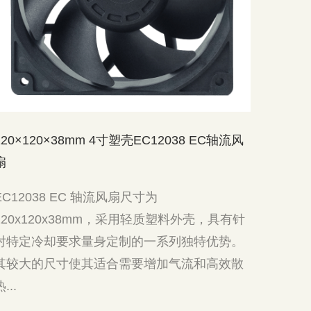
20×120×38mm 4寸塑壳EC12038 EC轴流风
120×1
扇
扇
C12038 EC 轴流风扇尺寸为
EC120
20x120x38mm，采用轻质塑料外壳，具有针
尺寸和
对特定冷却要求量身定制的一系列独特优势。
了一系
其较大的尺寸使其适合需要增加气流和高效散
成为需要
..